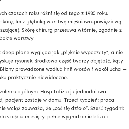
ch czasach roku różni się od tego z 1985 roku.
 skórę, lecz głęboką warstwę mięśniowo-powięziową
szające). Skórę chirurg przesuwa wtórnie, zgodnie z
bokie warstwy.
 deep plane wygląda jak „pięknie wypoczęty”, a nie
skuje rysunek, środkowa część twarzy objętość, kąty
 Blizny prowadzone wzdłuż linii włosów i wokół ucha —
oku praktycznie niewidoczne.
zuleniu ogólnym. Hospitalizacja jednodniowa.
ki, pacjent zostaje w domu. Trzeci tydzień: praca
e wciąż zauważa, że „coś się działo”. Sześć tygodni:
do sześciu miesięcy: pełne wygładzenie blizn i