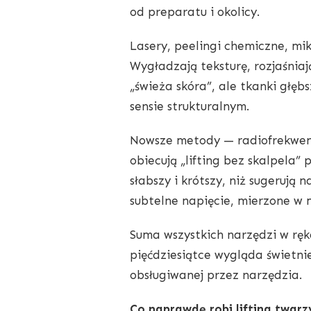
od preparatu i okolicy.
Lasery, peelingi chemiczne, mik
Wygładzają teksturę, rozjaśnia
„świeża skóra”, ale tkanki głęb
sensie strukturalnym.
Nowsze metody — radiofrekwenc
obiecują „lifting bez skalpela” 
słabszy i krótszy, niż sugerują 
subtelne napięcie, mierzone w m
Suma wszystkich narzędzi w rę
pięćdziesiątce wygląda świetni
obsługiwanej przez narzędzia.
Co naprawdę robi lifting twarz