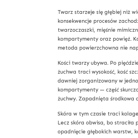
Twarz starzeje się głębiej niż 
konsekwencje procesów zachodz
twarzoczaszki, mięśnie mimicz
kompartymenty oraz powięź. Ka
metoda powierzchowna nie napr
Kości twarzy ubywa. Po pięćdzie
żuchwa traci wysokość, kość szcz
dawniej zorganizowany w jednol
kompartymenty — część skurczona
żuchwy. Zapadnięta środkowa cz
Skóra w tym czasie traci kolage
Lecz skóra obwisa, bo straciła 
opadnięcie głębokich warstw, k