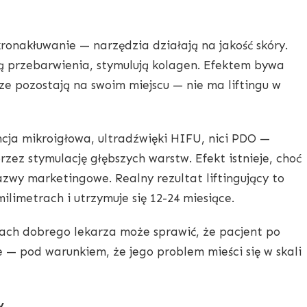
ronakłuwanie — narzędzia działają na jakość skóry.
ją przebarwienia, stymulują kolagen. Efektem bywa
sze pozostają na swoim miejscu — nie ma liftingu w
ja mikroigłowa, ultradźwięki HIFU, nici PDO —
przez stymulację głębszych warstw. Efekt istnieje, choć
nazwy marketingowe. Realny rezultat liftingujący to
ilimetrach i utrzymuje się 12-24 miesiące.
kach dobrego lekarza może sprawić, że pacjent po
e — pod warunkiem, że jego problem mieści się w skali
y