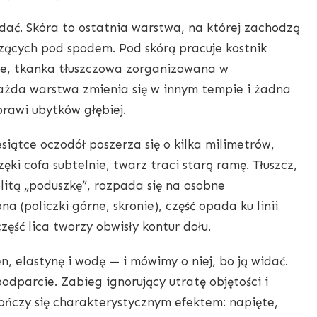
widać. Skóra to ostatnia warstwa, na której zachodzą
ących pod spodem. Pod skórą pracuje kostnik
ne, tkanka tłuszczowa zorganizowana w
żda warstwa zmienia się w innym tempie i żadna
awi ubytków głębiej.
siątce oczodół poszerza się o kilka milimetrów,
ęki cofa subtelnie, twarz traci starą ramę. Tłuszcz,
itą „poduszkę”, rozpada się na osobne
 (policzki górne, skronie), część opada ku linii
ęść lica tworzy obwisły kontur dołu.
n, elastynę i wodę — i mówimy o niej, bo ją widać.
podparcie. Zabieg ignorujący utratę objętości i
ończy się charakterystycznym efektem: napięte,