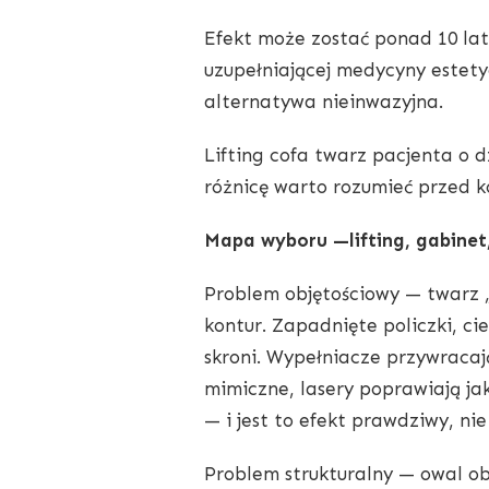
Efekt może zostać ponad 10 lat, 
uzupełniającej medycyny estetyc
alternatywa nieinwazyjna.
Lifting cofa twarz pacjenta o d
różnicę warto rozumieć przed ko
Mapa wyboru —lifting, gabinet
Problem objętościowy — twarz „
kontur. Zapadnięte policzki, ci
skroni. Wypełniacze przywracają
mimiczne, lasery poprawiają ja
— i jest to efekt prawdziwy, ni
Problem strukturalny — owal obw