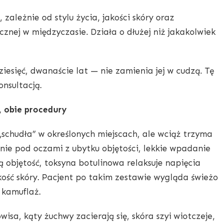
zależnie od stylu życia, jakości skóry oraz
znej w międzyczasie. Działa o dłużej niż jakakolwiek
ziesięć, dwanaście lat — nie zamienia jej w cudzą. Tę
nsultacją.
, obie procedury
schudła” w określonych miejscach, ale wciąż trzyma
enie pod oczami z ubytku objętości, lekkie wpadanie
 objętość, toksyna botulinowa relaksuje napięcia
kość skóry. Pacjent po takim zestawie wygląda świeżo
e kamuflaż.
isa, kąty żuchwy zacierają się, skóra szyi wiotczeje,