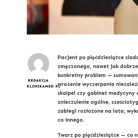
Pacjent po pięćdziesiątce siad
zmęczonego, nawet jak dobrze 
konkretny problem — sumowani
REDAKCJA
wrażenie wyczerpania niezależ
KLINIKAMED.PL
skalpel czy gabinet medycyny 
znieczulenie ogólne, sześciot
zabiegi rozłożone na lata, wy
co innego.
Twarz po pięćdziesiątce — co n