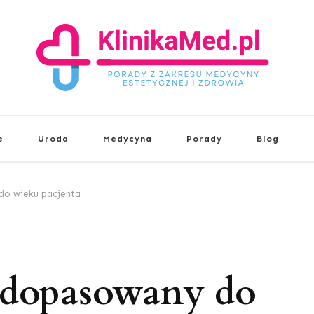
KlinikaMed.pl
Porady z zakresu medycyny estetyc
e
Uroda
Medycyna
Porady
Blog
do wieku pacjenta
y dopasowany do