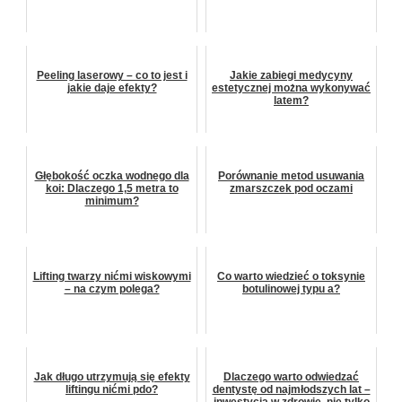
Peeling laserowy – co to jest i
Jakie zabiegi medycyny
jakie daje efekty?
estetycznej można wykonywać
latem?
Głębokość oczka wodnego dla
Porównanie metod usuwania
koi: Dlaczego 1,5 metra to
zmarszczek pod oczami
minimum?
Lifting twarzy nićmi wiskowymi
Co warto wiedzieć o toksynie
– na czym polega?
botulinowej typu a?
Jak długo utrzymują się efekty
Dlaczego warto odwiedzać
liftingu nićmi pdo?
dentystę od najmłodszych lat –
inwestycja w zdrowie, nie tylko