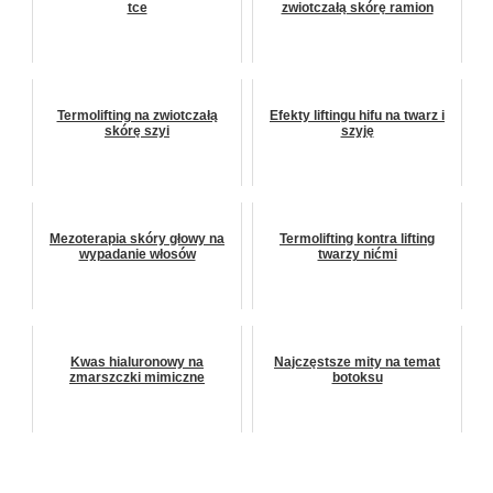
tce
zwiotczałą skórę ramion
Termolifting na zwiotczałą
Efekty liftingu hifu na twarz i
skórę szyi
szyję
Mezoterapia skóry głowy na
Termolifting kontra lifting
wypadanie włosów
twarzy nićmi
Kwas hialuronowy na
Najczęstsze mity na temat
zmarszczki mimiczne
botoksu