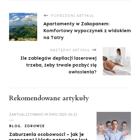
POPRZEDNI ARTYKUŁ
Apartamenty w Zakopanem:
Komfortowy wypoczynek z widokiem
na Tatry
NASTĘPNY ARTYKUŁ
Ile zabiegów depilacji laserowej
trzeba, żeby trwale pozbyć się
owłosienia?
Rekomendowane artykuły
ZAKTUALIZOWANO W DNIU
2025-10-22
BLOG
ZDROWIE
Zaburzenia osobowości – jak je
rozpoznać i kiedy potrzebna jest