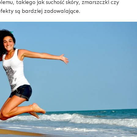
emu, takiego jak suchość skóry, zmarszczki czy
efekty są bardziej zadowalające.