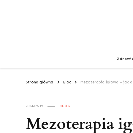
Zdrowi
Strona główna
Blog
Mezoterapia igłowa – jak d
2024-09-19
BLOG
Mezoterapia ig