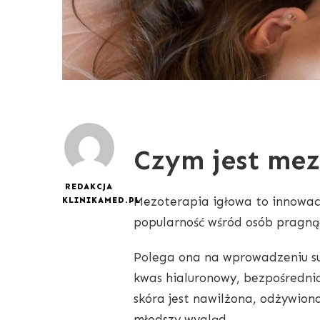
Czym jest mez
REDAKCJA
Mezoterapia igłowa to innowacy
KLINIKAMED.PL
popularność wśród osób pragnąc
Polega ona na wprowadzeniu sub
kwas hialuronowy, bezpośrednio
skóra jest nawilżona, odżywion
młodszy wygląd.