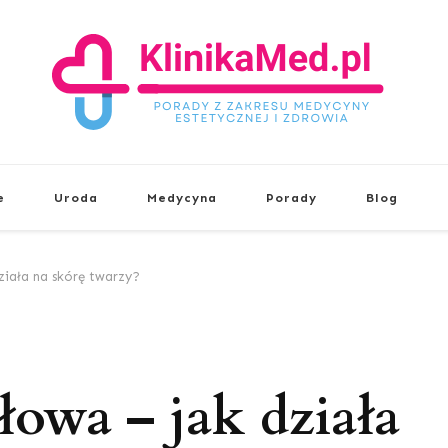
KlinikaMed.pl
Porady z zakresu medycyny estetyc
e
Uroda
Medycyna
Porady
Blog
ziała na skórę twarzy?
łowa – jak działa