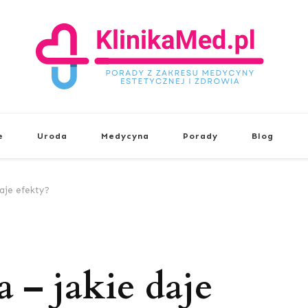
KlinikaMed.pl
Porady z zakresu medycyny estetyc
e
Uroda
Medycyna
Porady
Blog
daje efekty?
a – jakie daje