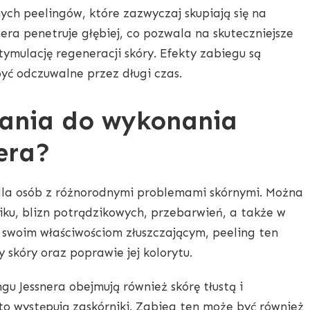
ych peelingów, które zazwyczaj skupiają się na
nera penetruje głębiej, co pozwala na skuteczniejsze
ymulację regeneracji skóry. Efekty zabiegu są
yć odczuwalne przez długi czas.
zania do wykonania
era?
 dla osób z różnorodnymi problemami skórnymi. Można
ku, blizn potrądzikowych, przebarwień, a także w
i swoim właściwościom złuszczającym, peeling ten
skóry oraz poprawie jej kolorytu.
u Jessnera obejmują również skórę tłustą i
to występują zaskórniki. Zabieg ten może być również