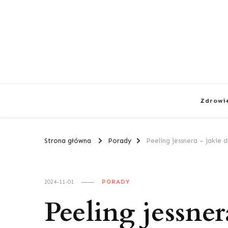
Zdrowi
Strona główna
Porady
Peeling jessnera – jakie 
2024-11-01
PORADY
Peeling jessner