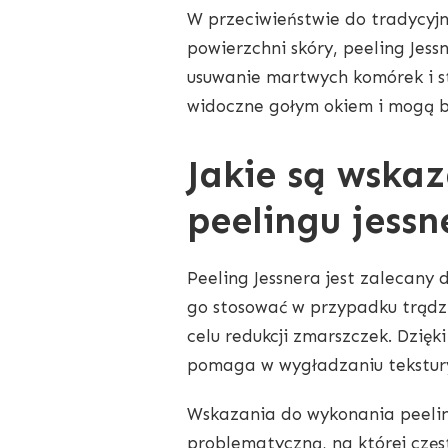
W przeciwieństwie do tradycyjn
powierzchni skóry, peeling Jess
usuwanie martwych komórek i st
widoczne gołym okiem i mogą b
Jakie są wska
peelingu jessn
Peeling Jessnera jest zalecany
go stosować w przypadku trądzi
celu redukcji zmarszczek. Dzięk
pomaga w wygładzaniu tekstury 
Wskazania do wykonania peeling
problematyczną, na której częs