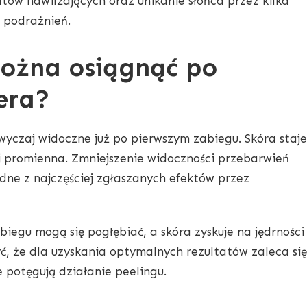
tów nawilżających oraz unikanie słońca przez kilka
 podrażnień.
można osiągnąć po
era?
zwyczaj widoczne już po pierwszym zabiegu. Skóra staje
iej promienna. Zmniejszenie widoczności przebarwień
edne z najczęściej zgłaszanych efektów przez
iegu mogą się pogłębiać, a skóra zyskuje na jędrności
yć, że dla uzyskania optymalnych rezultatów zaleca się
 potęgują działanie peelingu.