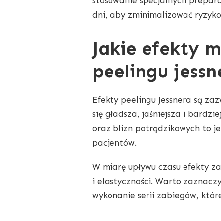
stosowanie specjalnych prepara
dni, aby zminimalizować ryzyko
Jakie efekty 
peelingu jessn
Efekty peelingu Jessnera są za
się gładsza, jaśniejsza i bardz
oraz blizn potrądzikowych to j
pacjentów.
W miarę upływu czasu efekty zab
i elastyczności. Warto zaznacz
wykonanie serii zabiegów, które