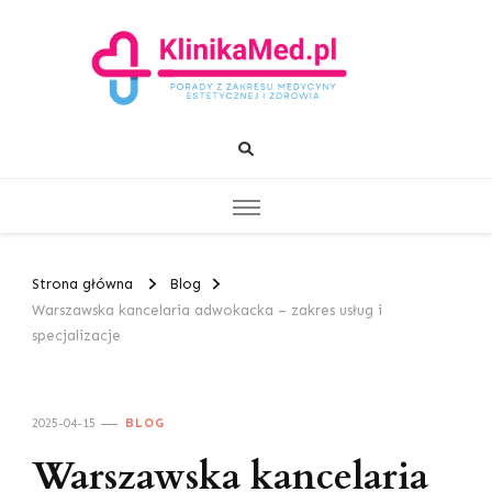
KlinikaMed.pl
Porady z zakresu medycyny estetycznej i zdrowia
Strona główna
Blog
Warszawska kancelaria adwokacka – zakres usług i
specjalizacje
2025-04-15
BLOG
Warszawska kancelaria