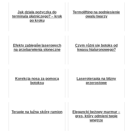
Jak działa pożyczka do
Termolifting na podniesienie
terminala płatniczego? – krok
owalu twarzy
po kroku
Efekty zabiegów laserowych
Czym różni się botoks od
na przebarwienia słoneczne
kwasu hialuronowego?
Korekcja nosa za pomocą
Laseroterapia na blizny
botoksu
przerostowe
Terapie na luźną skórę ramion
Elegancki beżowy marmur –
gres, który odmieni twoje
wnętrze