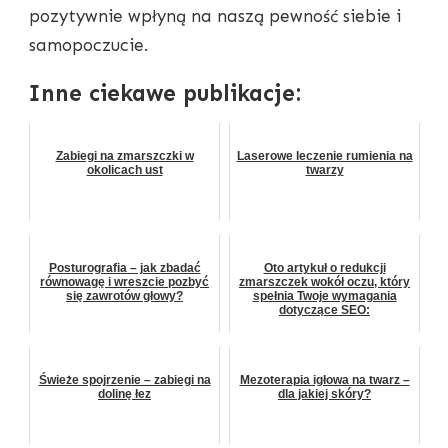
pozytywnie wpłyną na naszą pewność siebie i
samopoczucie.
Inne ciekawe publikacje:
Zabiegi na zmarszczki w
Laserowe leczenie rumienia na
okolicach ust
twarzy
Posturografia – jak zbadać
Oto artykuł o redukcji
równowagę i wreszcie pozbyć
zmarszczek wokół oczu, który
się zawrotów głowy?
spełnia Twoje wymagania
dotyczące SEO:
Świeże spojrzenie – zabiegi na
Mezoterapia igłowa na twarz –
dolinę łez
dla jakiej skóry?