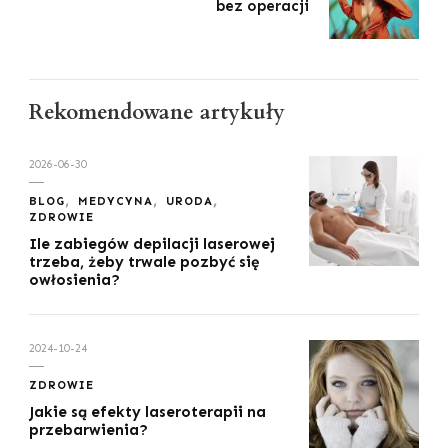
bez operacji
Rekomendowane artykuły
2026-06-30
BLOG
MEDYCYNA
URODA
ZDROWIE
Ile zabiegów depilacji laserowej
trzeba, żeby trwale pozbyć się
owłosienia?
2024-10-24
ZDROWIE
Jakie są efekty laseroterapii na
przebarwienia?