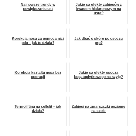
Najnowsze trendy w
Jakie są efekty zabiegów z
powiększaniu ust
kwasem hialuronowym na
usta?
Korekcja nosa za pomocą nici
Jak dbać o skórę po osoczu
pdo – jak to działa?
prp?
Korekcja kształtu nosa bez
Jakie są efekty osocza
operacji
bogatopłytkowego na szyję?
Termolifting na cellulit – jak
Zabiegi na zmarszczki poziome
działa?
na czole