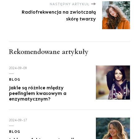
NASTĘPNY ARTYKUŁ
Radiofrekwencja na zwiotczałą
skórę twarzy
Rekomendowane artykuły
2024-09-09
BLOG
Jakie są różnice między
peelingiem kwasowym a
enzymatycznym?
2024-09-17
BLOG