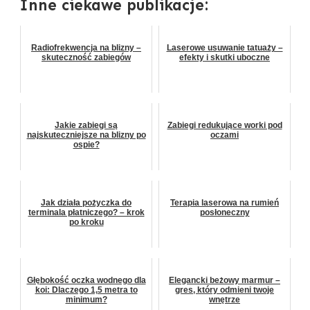
Inne ciekawe publikacje:
Radiofrekwencja na blizny –
Laserowe usuwanie tatuaży –
skuteczność zabiegów
efekty i skutki uboczne
Jakie zabiegi są
Zabiegi redukujące worki pod
najskuteczniejsze na blizny po
oczami
ospie?
Jak działa pożyczka do
Terapia laserowa na rumień
terminala płatniczego? – krok
posłoneczny
po kroku
Głębokość oczka wodnego dla
Elegancki beżowy marmur –
koi: Dlaczego 1,5 metra to
gres, który odmieni twoje
minimum?
wnętrze