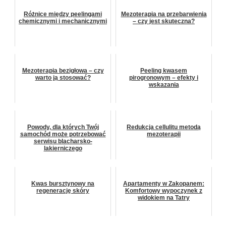
Różnice między peelingami
Mezoterapia na przebarwienia
chemicznymi i mechanicznymi
– czy jest skuteczna?
Mezoterapia bezigłowa – czy
Peeling kwasem
warto ją stosować?
pirogronowym – efekty i
wskazania
Powody, dla których Twój
Redukcja cellulitu metodą
samochód może potrzebować
mezoterapii
serwisu blacharsko-
lakierniczego
Kwas bursztynowy na
Apartamenty w Zakopanem:
regenerację skóry
Komfortowy wypoczynek z
widokiem na Tatry