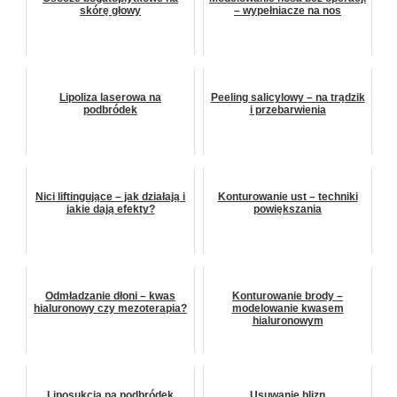
skórę głowy
– wypełniacze na nos
Lipoliza laserowa na
Peeling salicylowy – na trądzik
podbródek
i przebarwienia
Nici liftingujące – jak działają i
Konturowanie ust – techniki
jakie dają efekty?
powiększania
Odmładzanie dłoni – kwas
Konturowanie brody –
hialuronowy czy mezoterapia?
modelowanie kwasem
hialuronowym
Liposukcja na podbródek
Usuwanie blizn