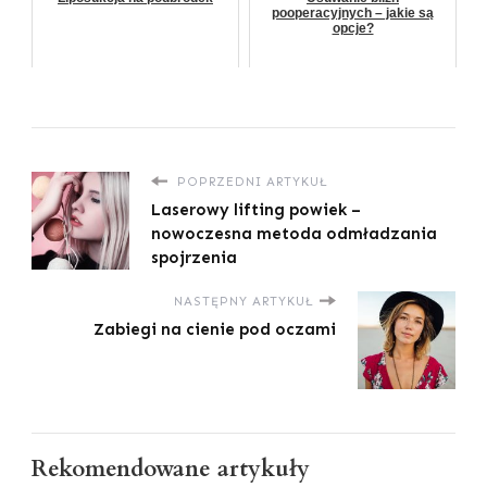
pooperacyjnych – jakie są
opcje?
POPRZEDNI ARTYKUŁ
Laserowy lifting powiek –
nowoczesna metoda odmładzania
spojrzenia
NASTĘPNY ARTYKUŁ
Zabiegi na cienie pod oczami
Rekomendowane artykuły