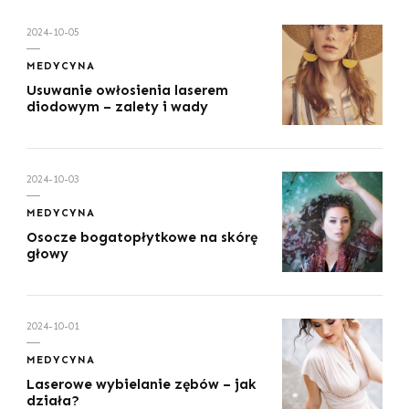
2024-10-05
MEDYCYNA
Usuwanie owłosienia laserem
diodowym – zalety i wady
2024-10-03
MEDYCYNA
Osocze bogatopłytkowe na skórę
głowy
2024-10-01
MEDYCYNA
Laserowe wybielanie zębów – jak
działa?