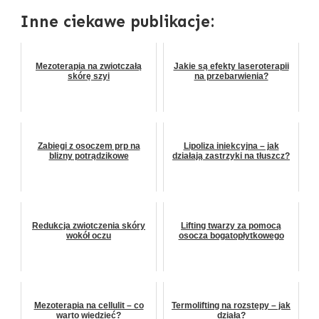
Inne ciekawe publikacje:
Mezoterapia na zwiotczałą
Jakie są efekty laseroterapii
skórę szyi
na przebarwienia?
Zabiegi z osoczem prp na
Lipoliza iniekcyjna – jak
blizny potrądzikowe
działają zastrzyki na tłuszcz?
Redukcja zwiotczenia skóry
Lifting twarzy za pomocą
wokół oczu
osocza bogatopłytkowego
Mezoterapia na cellulit – co
Termolifting na rozstępy – jak
warto wiedzieć?
działa?