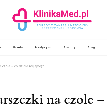
KlinikaMed.pl
Porady z zakresu medycyny estetyc
e
Uroda
Medycyna
Porady
Blog
 czole – co działa najlepiej?
rszczki na czole –