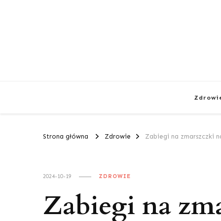
Zdrowi
Strona główna
Zdrowie
Zabiegi na zmarszczki na
2024-10-19
ZDROWIE
Zabiegi na zma