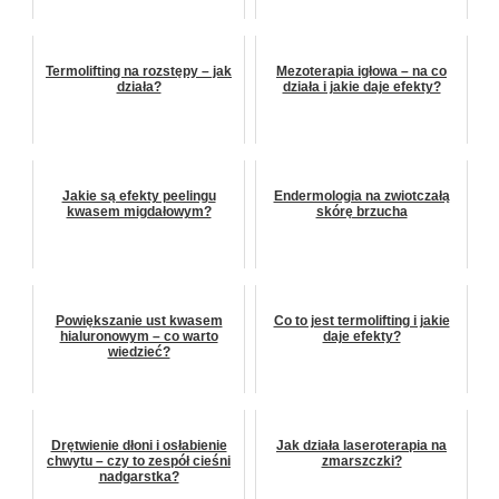
Termolifting na rozstępy – jak
Mezoterapia igłowa – na co
działa?
działa i jakie daje efekty?
Jakie są efekty peelingu
Endermologia na zwiotczałą
kwasem migdałowym?
skórę brzucha
Powiększanie ust kwasem
Co to jest termolifting i jakie
hialuronowym – co warto
daje efekty?
wiedzieć?
Drętwienie dłoni i osłabienie
Jak działa laseroterapia na
chwytu – czy to zespół cieśni
zmarszczki?
nadgarstka?