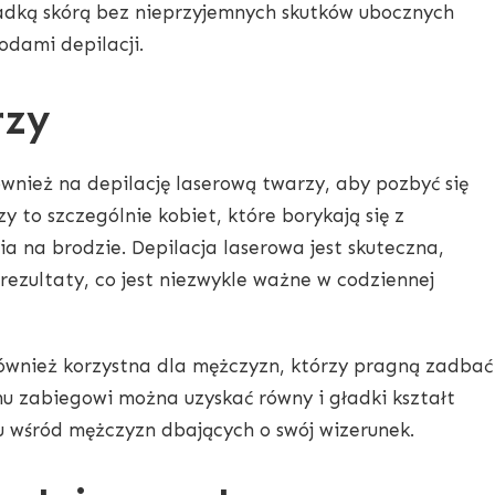
ładką skórą bez nieprzyjemnych skutków ubocznych
dami depilacji.
rzy
ównież na depilację laserową twarzy, aby pozbyć się
y to szczególnie kobiet, które borykają się z
a na brodzie. Depilacja laserowa jest skuteczna,
rezultaty, co jest niezwykle ważne w codziennej
również korzystna dla mężczyzn, którzy pragną zadbać
mu zabiegowi można uzyskać równy i gładki kształt
iu wśród mężczyzn dbających o swój wizerunek.