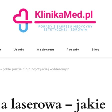
KlinikaMed.pl
Porady z zakresu medycyny estetyc
e
Uroda
Medycyna
Porady
Blog
– jakie partie ciała najczęściej wybieramy?
a laserowa – jakie