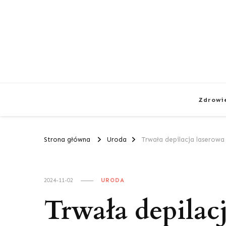
Zdrowi
Strona główna
Uroda
Trwała depilacja laserowa 
2024-11-02
URODA
Trwała depilacj