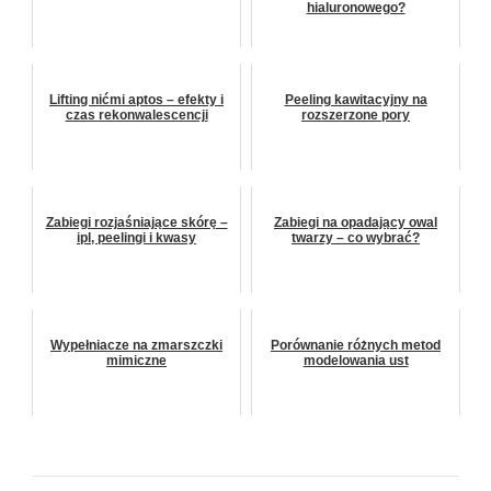
hialuronowego?
Lifting nićmi aptos – efekty i
Peeling kawitacyjny na
czas rekonwalescencji
rozszerzone pory
Zabiegi rozjaśniające skórę –
Zabiegi na opadający owal
ipl, peelingi i kwasy
twarzy – co wybrać?
Wypełniacze na zmarszczki
Porównanie różnych metod
mimiczne
modelowania ust