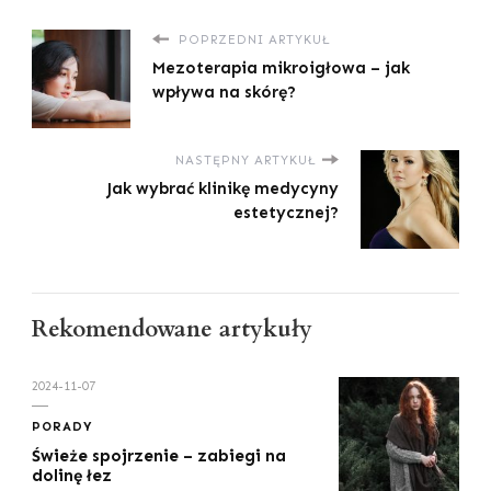
POPRZEDNI ARTYKUŁ
Mezoterapia mikroigłowa – jak
wpływa na skórę?
NASTĘPNY ARTYKUŁ
Jak wybrać klinikę medycyny
estetycznej?
Rekomendowane artykuły
2024-11-07
PORADY
Świeże spojrzenie – zabiegi na
dolinę łez